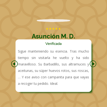
Asunción M. D.
Verificada
do
Sigue manteniendo su esencia. Tras mucho
D
do
tiempo sin visitarla he vuelto y ha sido
p
el
maravilloso. Su Barbadillo, sus altramuces y
A
ar
aceitunas, su súper huevos rotos, sus roscas,
y
… Y ese aviso con campanita para que vayas
e
a recoger tu pedido. Ideal.